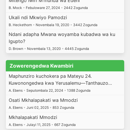
Mitengo Iwiri M’munda wa Edeni
B. Mock
•
Febuloware 27, 2024
•
2442 Zogunda
Ukali ndi Mkwiyo Pamodzi
B. Heckethorn
•
Novembala 19, 2020
•
3442 Zogunda
Ndani adapha Mwana woyamba kubadwa wa ku
Igupto?
D. Brown
•
Novembala 13, 2020
•
4445 Zogunda
Zowerengedwa Kwambiri
Maphunziro kuchokera pa Mateyu 24.
Kuwonongedwa kwa Yerusalemu—Tanthauzo…
A. Ebens
•
Seputombala 22, 2024
•
1388 Zogunda
Osati Mkhalapakati wa Mmodzi
A. Ebens
•
Juni 02, 2025
•
853 Zogunda
Mkhalapakati Mmodzi
A. Ebens
•
Julayi 11, 2025
•
667 Zogunda