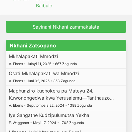
Baibulo
Sayinani Nkhani zammakalata
Nkhani Zatsopano
Mkhalapakati Mmodzi
A. Ebens
•
Julayi 11, 2025
•
667 Zogunda
Osati Mkhalapakati wa Mmodzi
A. Ebens
•
Juni 02, 2025
•
853 Zogunda
Maphunziro kuchokera pa Mateyu 24.
Kuwonongedwa kwa Yerusalemu—Tanthauzo…
A. Ebens
•
Seputombala 22, 2024
•
1388 Zogunda
Iye Sangathe Kudzipulumutsa Yekha
E. Waggoner
•
Meyi 17, 2024
•
1708 Zogunda