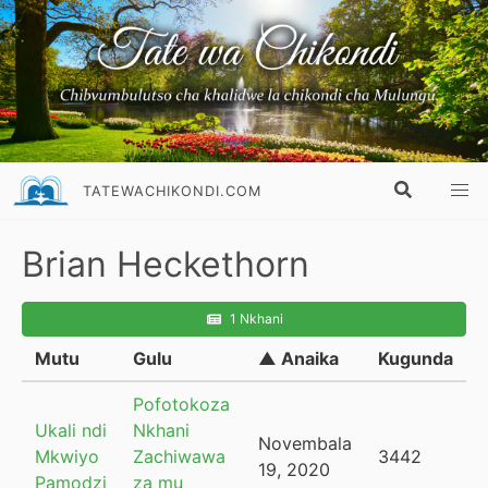
TATEWACHIKONDI.COM
Brian Heckethorn
1 Nkhani
Mutu
Gulu
▲ Anaika
Kugunda
Pofotokoza
Ukali ndi
Nkhani
Novembala
Mkwiyo
Zachiwawa
3442
19, 2020
Pamodzi
za mu