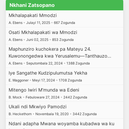
Nkhani Zatsopano
Mkhalapakati Mmodzi
A. Ebens
•
Julayi 11, 2025
•
667 Zogunda
Osati Mkhalapakati wa Mmodzi
A. Ebens
•
Juni 02, 2025
•
853 Zogunda
Maphunziro kuchokera pa Mateyu 24.
Kuwonongedwa kwa Yerusalemu—Tanthauzo…
A. Ebens
•
Seputombala 22, 2024
•
1388 Zogunda
Iye Sangathe Kudzipulumutsa Yekha
E. Waggoner
•
Meyi 17, 2024
•
1708 Zogunda
Mitengo Iwiri M’munda wa Edeni
B. Mock
•
Febuloware 27, 2024
•
2442 Zogunda
Ukali ndi Mkwiyo Pamodzi
B. Heckethorn
•
Novembala 19, 2020
•
3442 Zogunda
Ndani adapha Mwana woyamba kubadwa wa ku