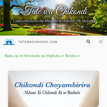
TATEWACHIKONDI.COM
Buku la m'nkhokwe ya mabuku
»
Books
»