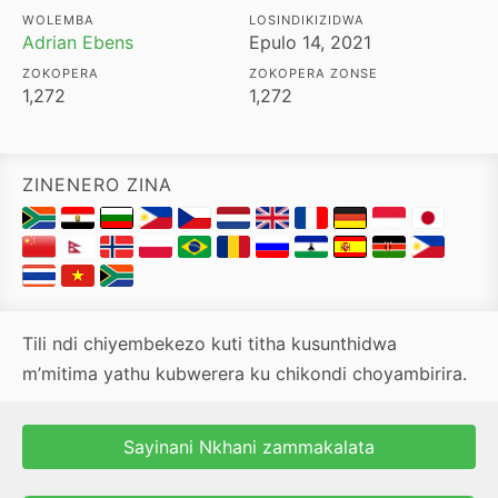
WOLEMBA
LOSINDIKIZIDWA
Adrian Ebens
Epulo 14, 2021
ZOKOPERA
ZOKOPERA ZONSE
1,272
1,272
ZINENERO ZINA
Tili ndi chiyembekezo kuti titha kusunthidwa
m’mitima yathu kubwerera ku chikondi choyambirira.
Sayinani Nkhani zammakalata