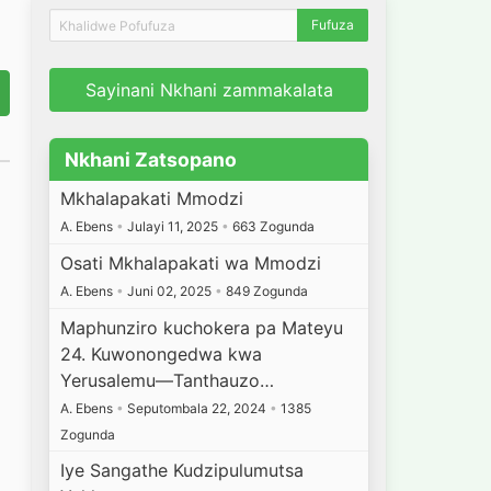
Sayinani Nkhani zammakalata
Nkhani Zatsopano
Mkhalapakati Mmodzi
A. Ebens
•
Julayi 11, 2025
•
663 Zogunda
Osati Mkhalapakati wa Mmodzi
A. Ebens
•
Juni 02, 2025
•
849 Zogunda
Maphunziro kuchokera pa Mateyu
24. Kuwonongedwa kwa
Yerusalemu—Tanthauzo…
A. Ebens
•
Seputombala 22, 2024
•
1385
Zogunda
Iye Sangathe Kudzipulumutsa