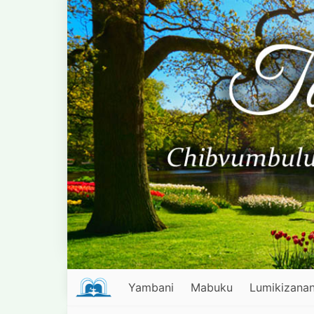
Yambani
Mabuku
Lumikizanan