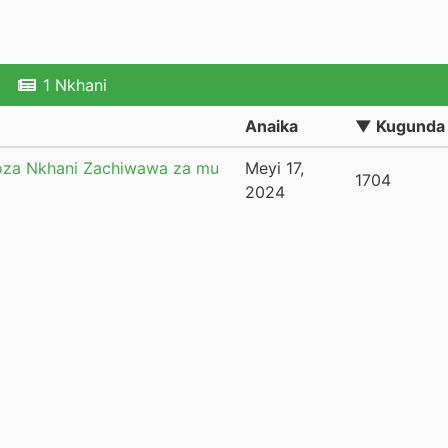
1 Nkhani
Anaika
▼ Kugunda
oza Nkhani Zachiwawa za mu
Meyi 17,
1704
2024