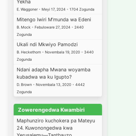
Yekha
E. Waggoner
•
Meyi 17, 2024
•
1704 Zogunda
Mitengo Iwiri M’munda wa Edeni
B. Mock
•
Febuloware 27, 2024
•
2440
Zogunda
Ukali ndi Mkwiyo Pamodzi
B. Heckethorn
•
Novembala 19, 2020
•
3440
Zogunda
Ndani adapha Mwana woyamba
kubadwa wa ku Igupto?
D. Brown
•
Novembala 13, 2020
•
4442
Zogunda
Zowerengedwa Kwambiri
Maphunziro kuchokera pa Mateyu
24. Kuwonongedwa kwa
Yerusalemu—Tanthauzo…